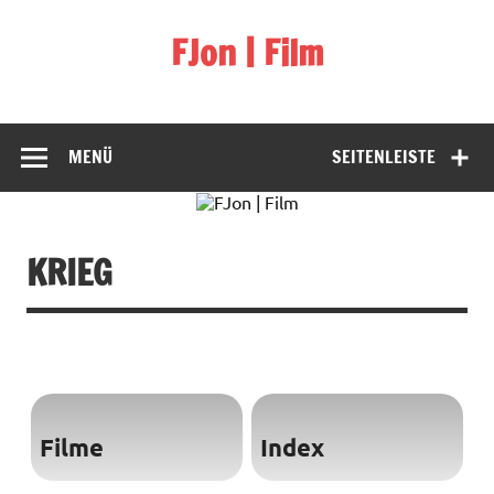
Skip
to
FJon | Film
content
fdb.fjon.de
MENÜ
SEITENLEISTE
KRIEG
Filme
Index