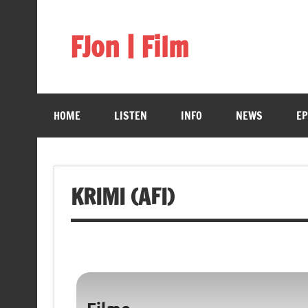
Skip
to
content
FJon | Film
fdb.fjon.de
HOME
LISTEN
INFO
NEWS
EP
KRIMI (AFI)